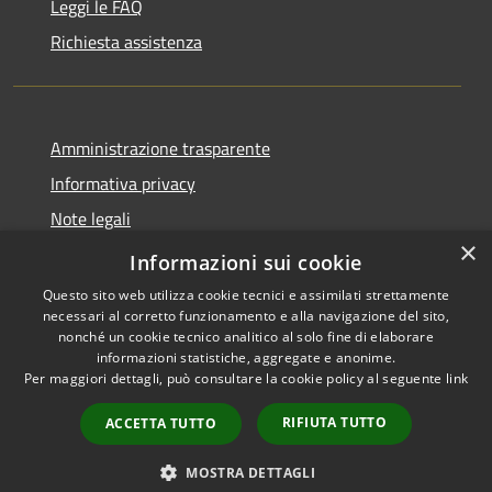
Leggi le FAQ
Richiesta assistenza
Amministrazione trasparente
Informativa privacy
Note legali
×
Dichiarazione di accessibilità
Informazioni sui cookie
Questo sito web utilizza cookie tecnici e assimilati strettamente
necessari al corretto funzionamento e alla navigazione del sito,
nonché un cookie tecnico analitico al solo fine di elaborare
informazioni statistiche, aggregate e anonime.
RSS
Copyright © 2026 • Comune di
Per maggiori dettagli, può consultare la cookie policy al seguente
link
Accessibilità
Barbariga • Powered by
Privacy
Municipium
Accesso
•
RIFIUTA TUTTO
ACCETTA TUTTO
Cookie
redazione
Mappa del sito
MOSTRA DETTAGLI