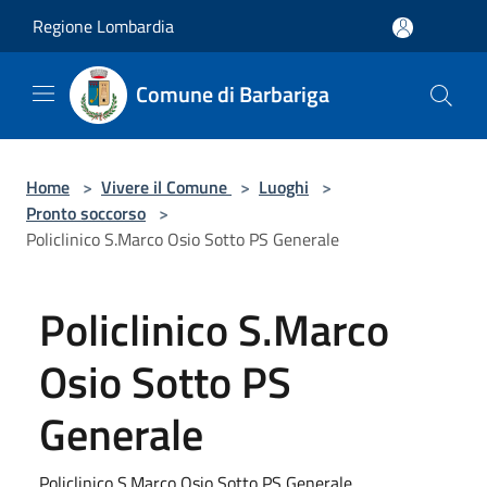
Salta al contenuto principale
Regione Lombardia
Comune di Barbariga
Home
>
Vivere il Comune
>
Luoghi
>
Pronto soccorso
>
Policlinico S.Marco Osio Sotto PS Generale
Policlinico S.Marco
Osio Sotto PS
Generale
Policlinico S.Marco Osio Sotto PS Generale