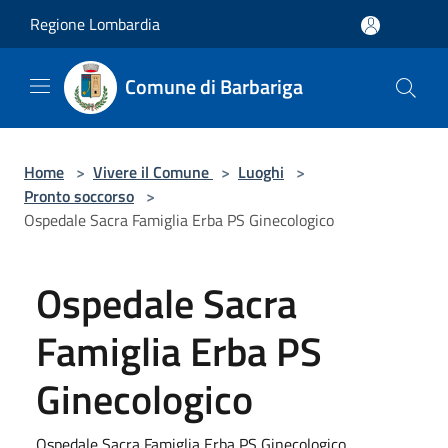
Salta al contenuto principale
Regione Lombardia
Comune di Barbariga
Home
>
Vivere il Comune
>
Luoghi
>
Pronto soccorso
>
Ospedale Sacra Famiglia Erba PS Ginecologico
Ospedale Sacra
Famiglia Erba PS
Ginecologico
Ospedale Sacra Famiglia Erba PS Ginecologico