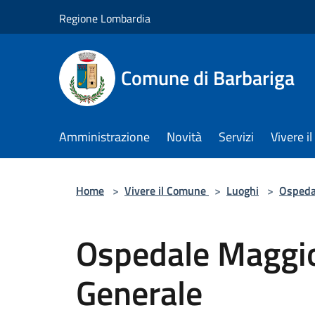
Salta al contenuto principale
Regione Lombardia
Comune di Barbariga
Amministrazione
Novità
Servizi
Vivere 
Home
>
Vivere il Comune
>
Luoghi
>
Ospeda
Ospedale Maggi
Generale