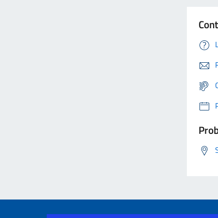
Cont
Prob