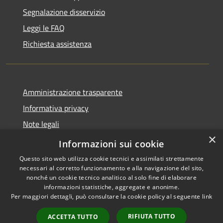
Segnalazione disservizio
Leggi le FAQ
Richiesta assistenza
Amministrazione trasparente
Informativa privacy
Note legali
×
Dichiarazione di accessibilità
Informazioni sui cookie
Questo sito web utilizza cookie tecnici e assimilati strettamente
necessari al corretto funzionamento e alla navigazione del sito,
nonché un cookie tecnico analitico al solo fine di elaborare
informazioni statistiche, aggregate e anonime.
RSS
Copyright © 2026 • Comune di
Per maggiori dettagli, può consultare la cookie policy al seguente
link
Accessibilità
Barbariga • Powered by
Privacy
Municipium
Accesso
•
RIFIUTA TUTTO
ACCETTA TUTTO