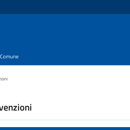
il Comune
zioni
vvenzioni