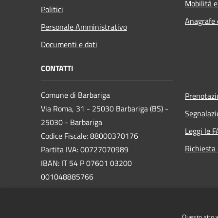
Mobilità e
Politici
Anagrafe e
Personale Amministrativo
Documenti e dati
CONTATTI
Comune di Barbariga
Prenotaz
Via Roma, 31 - 25030 Barbariga (BS) -
Segnalazi
25030 - Barbariga
Leggi le 
Codice Fiscale: 88000370176
Richiesta
Partita IVA: 00727070989
IBAN: IT 54 P 07601 03200
001048885766
PEC:
uffprotocollo@pec.comune.barbariga.bs.it
Questo sito 