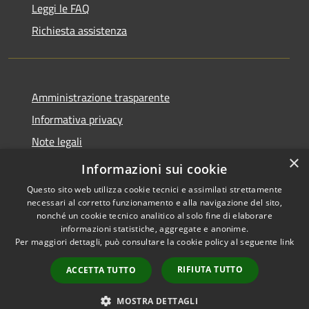
Leggi le FAQ
Richiesta assistenza
Amministrazione trasparente
Informativa privacy
Note legali
×
Dichiarazione di accessibilità
Informazioni sui cookie
Questo sito web utilizza cookie tecnici e assimilati strettamente
necessari al corretto funzionamento e alla navigazione del sito,
nonché un cookie tecnico analitico al solo fine di elaborare
informazioni statistiche, aggregate e anonime.
RSS
Copyright © 2026 • Comune di
Per maggiori dettagli, può consultare la cookie policy al seguente
link
Accessibilità
Barbariga • Powered by
Privacy
Municipium
Accesso
•
RIFIUTA TUTTO
ACCETTA TUTTO
Cookie
redazione
Mappa del sito
MOSTRA DETTAGLI