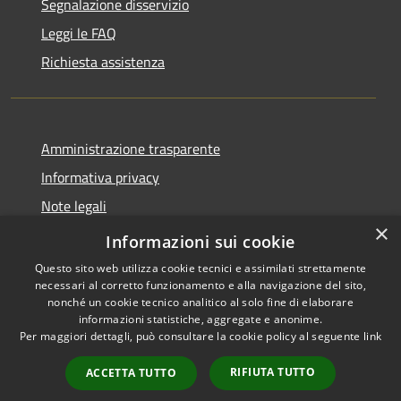
Segnalazione disservizio
Leggi le FAQ
Richiesta assistenza
Amministrazione trasparente
Informativa privacy
Note legali
×
Dichiarazione di accessibilità
Informazioni sui cookie
Questo sito web utilizza cookie tecnici e assimilati strettamente
necessari al corretto funzionamento e alla navigazione del sito,
nonché un cookie tecnico analitico al solo fine di elaborare
informazioni statistiche, aggregate e anonime.
RSS
Copyright © 2026 • Comune di
Per maggiori dettagli, può consultare la cookie policy al seguente
link
Accessibilità
Barbariga • Powered by
Privacy
Municipium
Accesso
•
RIFIUTA TUTTO
ACCETTA TUTTO
Cookie
redazione